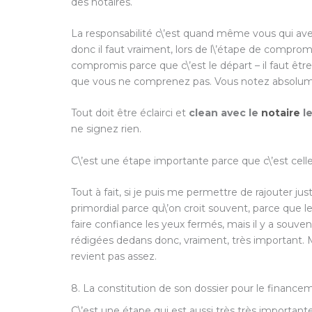
des notaires.
La responsabilité c\’est quand même vous qui avez
donc il faut vraiment, lors de l\’étape de comprom
compromis parce que c\’est le départ – il faut être
que vous ne comprenez pas. Vous notez absolum
Tout doit être éclairci et
clean avec le
notaire
le
ne signez rien.
C\’est une étape importante parce que c\’est celle q
Tout à fait, si je puis me permettre de rajouter ju
primordial parce qu\’on croit souvent, parce que le
faire confiance les yeux fermés, mais il y a souv
rédigées dedans donc, vraiment, très important. Me
revient pas assez.
8. La constitution de son dossier pour le finance
C\’est une étape qui est aussi très très important