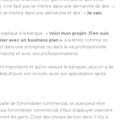
 Il ne faut pas se mettre dans une démarche de dire : «
aut se mettre dans une démarche et dire : «
Je vais
 explique à la banque : «
Voici mon projet. J\’en suis
sier avec un business plan »
, à la limite comme on
et dans une entreprise ou dans la vie professionnelle
démarche et avec son professionnalisme.
nt importants et qu\’on rassure le banquier, plus on a de
elà d\’avoir son écoute, avoir son approbation après
rle de l\’immobilier commercial, on aura peut-être
 sur l\’immobilier commercial, il faut s\’appuyer vraiment
encontré les gens. C\’est des choses de bon sens. Il n\’y a