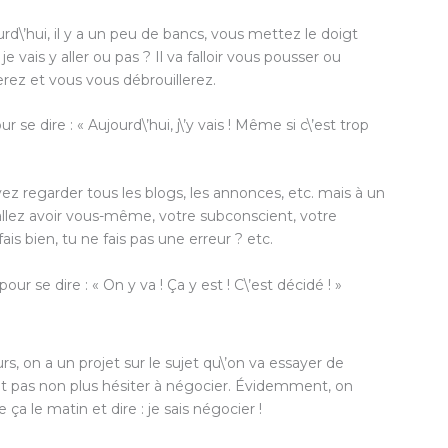
urd\’hui, il y a un peu de bancs, vous mettez le doigt
je vais y aller ou pas ? Il va falloir vous pousser ou
erez et vous vous débrouillerez.
 se dire : « Aujourd\’hui, j\’y vais ! Même si c\’est trop
z regarder tous les blogs, les annonces, etc. mais à un
lez avoir vous-même, votre subconscient, votre
ais bien, tu ne fais pas une erreur ? etc.
r se dire : « On y va ! Ça y est ! C\’est décidé ! »
rs, on a un projet sur le sujet qu\’on va essayer de
faut pas non plus hésiter à négocier. Évidemment, on
a le matin et dire : je sais négocier !