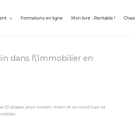
ent
Formations en ligne
Mon livre : Rentable !
Chas
lin dans l\’immobilier en
 10 étapes pour investir malin et se constituer sa
obilier.