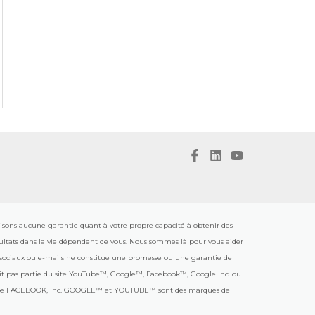
isons aucune garantie quant à votre propre capacité à obtenir des
ésultats dans la vie dépendent de vous. Nous sommes là pour vous aider
x sociaux ou e-mails ne constitue une promesse ou une garantie de
 fait pas partie du site YouTube™, Google™, Facebook™, Google Inc. ou
e de FACEBOOK, Inc. GOOGLE™ et YOUTUBE™ sont des marques de