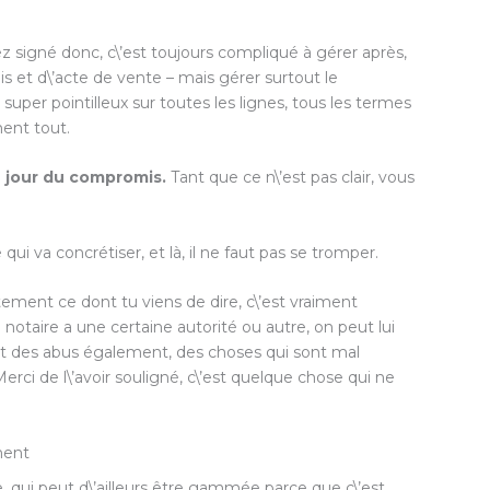
 signé donc, c\’est toujours compliqué à gérer après,
is et d\’acte de vente – mais gérer surtout le
 super pointilleux sur toutes les lignes, tous les termes
ent tout.
 jour du compromis.
Tant que ce n\’est pas clair, vous
ui va concrétiser, et là, il ne faut pas se tromper.
stement ce dont tu viens de dire, c\’est vraiment
 notaire a une certaine autorité ou autre, on peut lui
ent des abus également, des choses qui sont mal
rci de l\’avoir souligné, c\’est quelque chose qui ne
ment
e, qui peut d\’ailleurs être gammée parce que c\’est