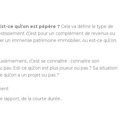
 Est-ce qu\’on est pépère ?
Cela va définir le type de
’investissement c\’est pour un complément de revenus ou
ituer un immense patrimoine immobilier, ou est-ce qu\’on
euxièmement, c\’est se connaître : connaitre son
u pas. Est-ce qu\’on est plus joueur ou pas ? Sa situation
ce qu\’on a un projet ou pas ?
vient
e rapport, de la courte durée…