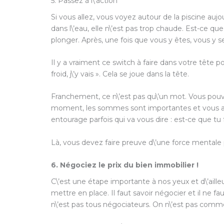
5. Passez à l\’action
Si vous allez, vous voyez autour de la piscine aujo
dans l\’eau, elle n\’est pas trop chaude. Est-ce que 
plonger. Après, une fois que vous y êtes, vous y s
Il y a vraiment ce switch à faire dans votre tête pour
froid, j\’y vais ». Cela se joue dans la tête.
Franchement, ce n\’est pas qu\’un mot. Vous pouve
moment, les sommes sont importantes et vous al
entourage parfois qui va vous dire : est-ce que tu f
Là, vous devez faire preuve d\’une force mentale pou
6. Négociez le prix du bien immobilier !
C\’est une étape importante à nos yeux et d\’ailleu
mettre en place. Il faut savoir négocier et il ne 
n\’est pas tous négociateurs. On n\’est pas comme ç