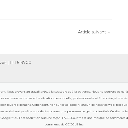
Article suivant
→
vés | IPI 513700
. Nous croyons au travail ardu, à la stratégie et à la patience. Nous ne pouvons et ne fa
ous ne connaissons pas votre situation personnelle, professionnelle et financière, et vos r
resser plus rapidement. Cependant, rien sur cette page ni aucun de nos sites web, réseau
eformes ne doivent pas être considérés comme une promesse de gains potentiels. Ce site ne
ube™, Google™ ou Facebook™ en aucune façon. FACEBOOK™ est une marque de commerc
commerce de GOOGLE Inc