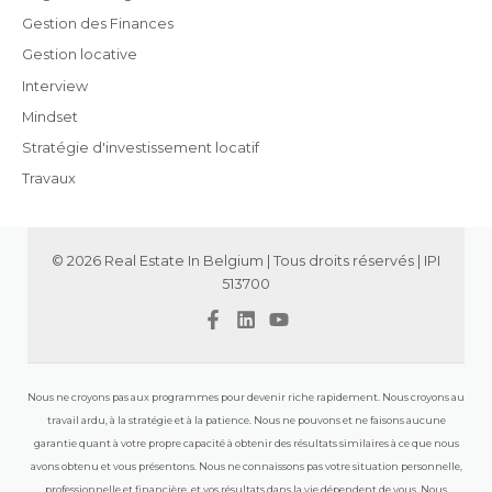
Gestion des Finances
Gestion locative
Interview
Mindset
Stratégie d'investissement locatif
Travaux
© 2026 Real Estate In Belgium | Tous droits réservés | IPI
513700
Nous ne croyons pas aux programmes pour devenir riche rapidement. Nous croyons au
travail ardu, à la stratégie et à la patience. Nous ne pouvons et ne faisons aucune
garantie quant à votre propre capacité à obtenir des résultats similaires à ce que nous
avons obtenu et vous présentons. Nous ne connaissons pas votre situation personnelle,
professionnelle et financière, et vos résultats dans la vie dépendent de vous. Nous