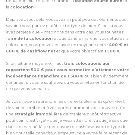
beaucoup plus rentable comme la
location courte durée
et
la
colocation
.
Déjà avec tout cela, vous avez un petit peu des éléments pour
savoir si vous partez plutôt sur tel type de bien. Si oui, si vous
avez projeté que – imaginons dans votre cas, vous souhaitez
faire de la colocation
et que dans le marché, vous étudiez la
colocation, vous pouvez en avoir en moyenne entre
400 € et
600 € de cashflow net
et que votre objectif est
1 500 €
.
Si on fait une moyenne, il faut
trois colocations qui
rapportent 500 € pour vous permettre d’atteindre votre
indépendance financière de 1 500 €
puis bien évidemment
continuer si vous le souhaitez ou vous arrêtez en fonction de
ce que vous souhaitez.
Je vous invite à reprendre les différents éléments qu’on vient
de voir ensemble et à voir après comment vous pouvez créer
une
stratégie immobilière
de manière plutôt rétroactive
pour voir : c’est \ »ça\ » que je veux atteindre, vu que je sais que
dans ce marché-là, je peux avoir tel cashflow avec tel type de
bien pour telle capacité d’emprunt, cela va me faire autant de