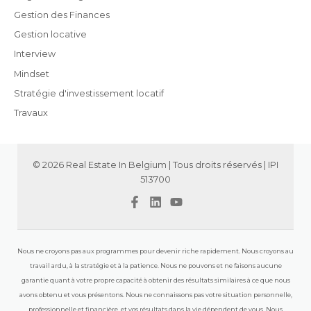
Gestion des Finances
Gestion locative
Interview
Mindset
Stratégie d'investissement locatif
Travaux
© 2026 Real Estate In Belgium | Tous droits réservés | IPI
513700
Nous ne croyons pas aux programmes pour devenir riche rapidement. Nous croyons au
travail ardu, à la stratégie et à la patience. Nous ne pouvons et ne faisons aucune
garantie quant à votre propre capacité à obtenir des résultats similaires à ce que nous
avons obtenu et vous présentons. Nous ne connaissons pas votre situation personnelle,
professionnelle et financière, et vos résultats dans la vie dépendent de vous. Nous